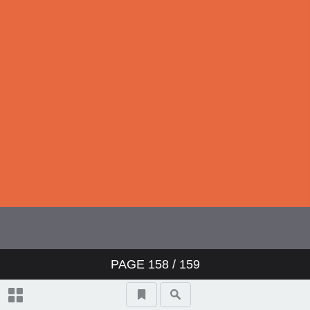
PAGE
158
/ 159