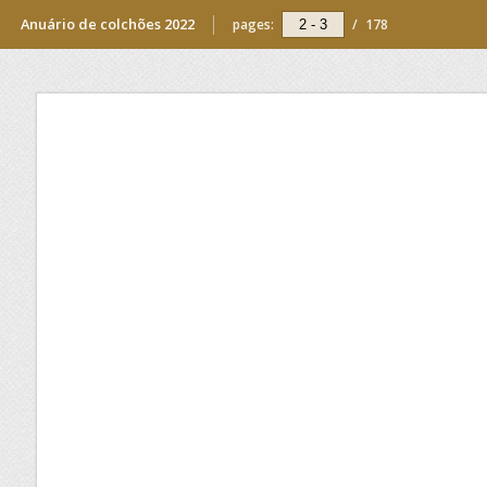
Anuário de colchões 2022
pages:
/
178